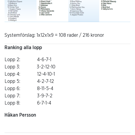
Systemförslag: 1x12x1x9 = 108 rader / 216 kronor
Ranking alla lopp
Lopp 2: 4-6-7-1
Lopp 3: 3-2-12-10
Lopp 4: 12-4-10-1
Lopp 5: 4-2-7-12
Lopp 6: 8-11-5-4
Lopp 7: 3-9-7-2
Lopp 8: 6-7-1-4
Håkan Persson