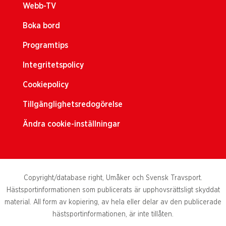
Webb-TV
Boka bord
Programtips
Integritetspolicy
Cookiepolicy
Tillgänglighetsredogörelse
Ändra cookie-inställningar
Copyright/database right, Umåker och Svensk Travsport.
Hästsportinformationen som publicerats är upphovsrättsligt skyddat
material. All form av kopiering, av hela eller delar av den publicerade
hästsportinformationen, är inte tillåten.