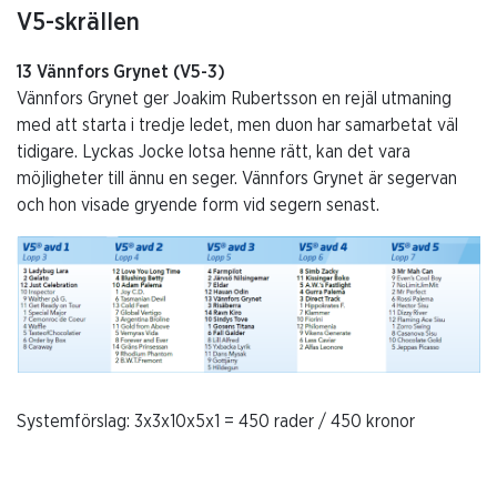
V5-skrällen
13 Vännfors Grynet (V5-3)
Vännfors Grynet ger Joakim Rubertsson en rejäl utmaning
med att starta i tredje ledet, men duon har samarbetat väl
tidigare. Lyckas Jocke lotsa henne rätt, kan det vara
möjligheter till ännu en seger. Vännfors Grynet är segervan
och hon visade gryende form vid segern senast.
Systemförslag: 3x3x10x5x1 = 450 rader / 450 kronor