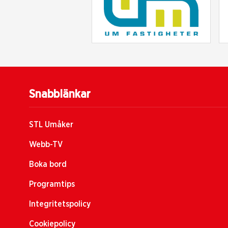
Snabblänkar
STL Umåker
Webb-TV
Boka bord
Programtips
Integritetspolicy
Cookiepolicy