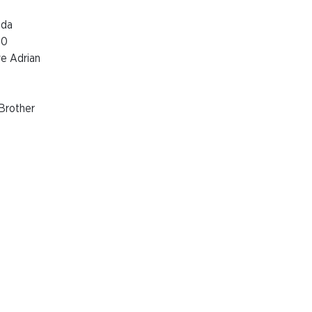
da
10
 Adrian
other