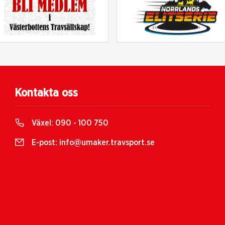
Kontakta oss
Växel:
090 - 100 750
E-post:
info@umaker.travsport.se