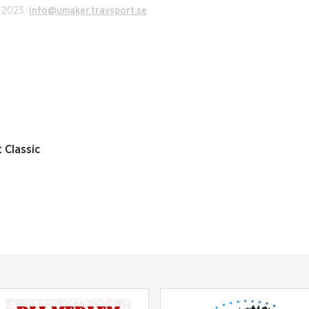
i 2023.
info@umaker.travsport.se
 Classic