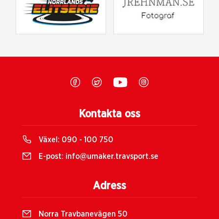
Kontakta oss
Växel:
090 - 100 750
E-post:
info@umaker.travsport.se
Adress
Norra Travbanevägen 50