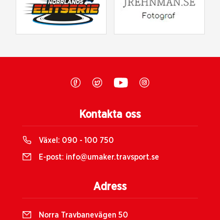
Kontakta oss
Växel:
090 - 100 750
E-post:
info@umaker.travsport.se
Adress
Norra Travbanevägen 50