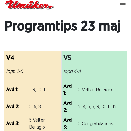
Programtips 23 maj
V4
V5
lopp 2-5
lopp 4-8
Avd
Avd 1:
1, 9, 10, 11
5 Velten Bellagio
1:
Avd
Avd 2:
5, 6, 8
2, 4, 5, 7, 9, 10, 11, 12
2:
5 Velten
Avd
Avd 3:
5 Congratulations
Bellagio
3: