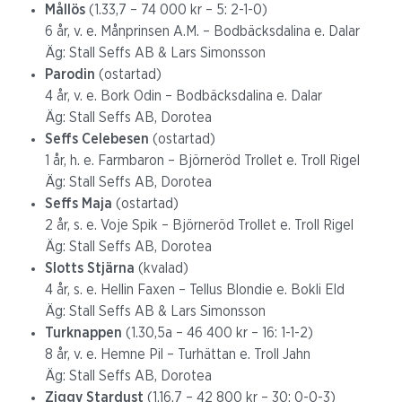
Mållös
(1.33,7 – 74 000 kr – 5: 2-1-0)
6 år, v. e. Månprinsen A.M. – Bodbäcksdalina e. Dalar
Äg: Stall Seffs AB & Lars Simonsson
Parodin
(ostartad)
4 år, v. e. Bork Odin – Bodbäcksdalina e. Dalar
Äg: Stall Seffs AB, Dorotea
Seffs Celebesen
(ostartad)
1 år, h. e. Farmbaron – Björneröd Trollet e. Troll Rigel
Äg: Stall Seffs AB, Dorotea
Seffs Maja
(ostartad)
2 år, s. e. Voje Spik – Björneröd Trollet e. Troll Rigel
Äg: Stall Seffs AB, Dorotea
Slotts Stjärna
(kvalad)
4 år, s. e. Hellin Faxen – Tellus Blondie e. Bokli Eld
Äg: Stall Seffs AB & Lars Simonsson
Turknappen
(1.30,5a – 46 400 kr – 16: 1-1-2)
8 år, v. e. Hemne Pil – Turhättan e. Troll Jahn
Äg: Stall Seffs AB, Dorotea
Ziggy Stardust
(1.16,7 – 42 800 kr – 30: 0-0-3)