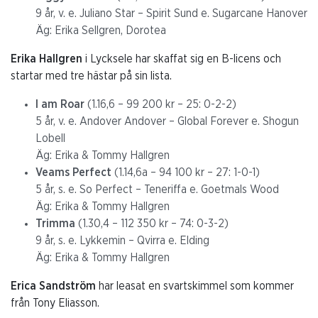
9 år, v. e. Juliano Star – Spirit Sund e. Sugarcane Hanover
Äg: Erika Sellgren, Dorotea
Erika Hallgren
i Lycksele har skaffat sig en B-licens och
startar med tre hästar på sin lista.
I am Roar
(1.16,6 – 99 200 kr – 25: 0-2-2)
5 år, v. e. Andover Andover – Global Forever e. Shogun
Lobell
Äg: Erika & Tommy Hallgren
Veams Perfect
(1.14,6a – 94 100 kr – 27: 1-0-1)
5 år, s. e. So Perfect – Teneriffa e. Goetmals Wood
Äg: Erika & Tommy Hallgren
Trimma
(1.30,4 – 112 350 kr – 74: 0-3-2)
9 år, s. e. Lykkemin – Qvirra e. Elding
Äg: Erika & Tommy Hallgren
Erica Sandström
har leasat en svartskimmel som kommer
från Tony Eliasson.