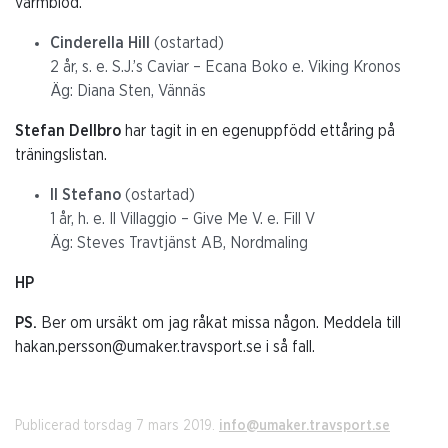
varmblod.
Cinderella Hill
(ostartad)
2 år, s. e. S.J.’s Caviar – Ecana Boko e. Viking Kronos
Äg: Diana Sten, Vännäs
Stefan Dellbro
har tagit in en egenuppfödd ettåring på
träningslistan.
Il Stefano
(ostartad)
1 år, h. e. Il Villaggio – Give Me V. e. Fill V
Äg: Steves Travtjänst AB, Nordmaling
HP
PS.
Ber om ursäkt om jag råkat missa någon. Meddela till
hakan.persson@umaker.travsport.se i så fall.
Publicerad torsdag 7 mars 2019.
info@umaker.travsport.se