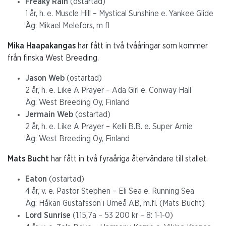
Freaky Rain
(ostartad)
1 år, h. e. Muscle Hill – Mystical Sunshine e. Yankee Glide
Äg: Mikael Melefors, m fl
Mika Haapakangas
har fått in två tvååringar som kommer
från finska West Breeding.
Jason Web
(ostartad)
2 år, h. e. Like A Prayer – Ada Girl e. Conway Hall
Äg: West Breeding Oy, Finland
Jermain Web
(ostartad)
2 år, h. e. Like A Prayer – Kelli B.B. e. Super Arnie
Äg: West Breeding Oy, Finland
Mats Bucht
har fått in två fyraåriga återvändare till stallet.
Eaton
(ostartad)
4 år, v. e. Pastor Stephen – Eli Sea e. Running Sea
Äg: Håkan Gustafsson i Umeå AB, m.fl. (Mats Bucht)
Lord Sunrise
(1.15,7a – 53 200 kr – 8: 1-1-0)