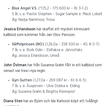
Blue Angel V.S.
(*1.15,2 – 175 600 kr – 16: 3-1-2)
5 år, s. e. Pastor Stephen – Sugar Sample e. Mack Lobell
Äg: Nadja Nammour, Trosa
Jessica Erlandsson
har skaffat ett mycket intressant
kallblod som kommer från Jan-Olov Persson.
Våffelprinsen (NO)
(1.26,0a – 358 500 kr – 45: 8-5-7)
7 år, v. e. Bork Odin – Eldfaksa e. Järvsöfaks
Äg: Jessica Erlandsson, Umeå
John Östman
har från Susanna Grahn fått in ett kallblod som
senast var trea i nya regin.
Gyri Gutten
(1.27,0a – 269 087 kr – 61: 6-6-5)
7 år, v. e. Åsajerven – Ulve Dokka e. Elding
Äg: Susanna Grahn & Birgitta Rönnqvist
Diana Sten
har av Björn och Ida Karlsson köpt ett tvåårigt