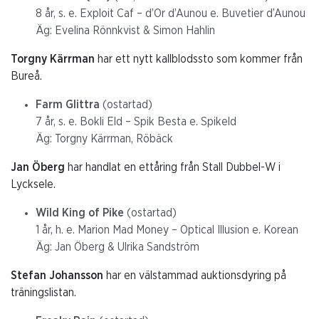
8 år, s. e. Exploit Caf – d’Or d’Aunou e. Buvetier d’Aunou
Äg: Evelina Rönnkvist & Simon Hahlin
Torgny Kärrman
har ett nytt kallblodssto som kommer från
Bureå.
Farm Glittra
(ostartad)
7 år, s. e. Bokli Eld – Spik Besta e. Spikeld
Äg: Torgny Kärrman, Röbäck
Jan Öberg
har handlat en ettåring från Stall Dubbel-W i
Lycksele.
Wild King of Pike
(ostartad)
1 år, h. e. Marion Mad Money – Optical Illusion e. Korean
Äg: Jan Öberg & Ulrika Sandström
Stefan Johansson
har en välstammad auktionsdyring på
träningslistan.