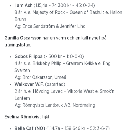
I am Ash
(1.15,4a – 74 300 kr – 45: 0-2-1)
8 år, v. e. Majesty of Rock – Queen of Bashult e. Hallon
Brunn
Äg: Erica Sandström & Jennifer Lind
Gunilla Oscarsson
har en varm och en kall nyhet på
träningslistan.
Gobos Filippa
(- 500 kr – 1: 0-0-0)
4 år, s. e. Briskeby Philip – Granrem Kvikka e. Eng
Svarten
Äg: Bror Oskarsson, Umeå
Walkover W.F.
(ostartad)
2 år, h. e. Hövding Lavec – Viktoria West e. Smok’n
Lantern
Äg: Rönnqvists Lantbruk AB, Nordmaling
Evelina Rönnkvist
hjkl
Bella Caf (NO)
(1.14,7a – 158 646 kr – 52: 3-6-7)