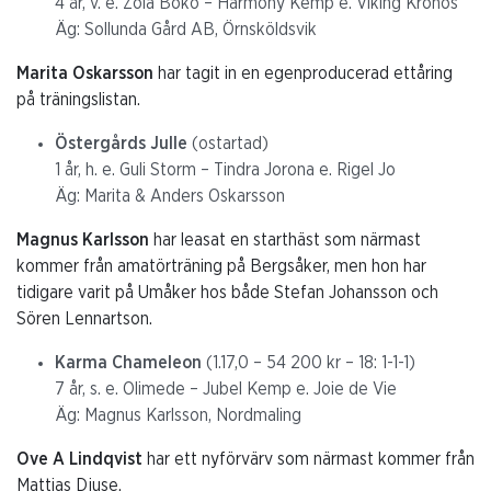
4 år, v. e. Zola Boko – Harmony Kemp e. Viking Kronos
Äg: Sollunda Gård AB, Örnsköldsvik
Marita Oskarsson
har tagit in en egenproducerad ettåring
på träningslistan.
Östergårds Julle
(ostartad)
1 år, h. e. Guli Storm – Tindra Jorona e. Rigel Jo
Äg: Marita & Anders Oskarsson
Magnus Karlsson
har leasat en starthäst som närmast
kommer från amatörträning på Bergsåker, men hon har
tidigare varit på Umåker hos både Stefan Johansson och
Sören Lennartson.
Karma Chameleon
(1.17,0 – 54 200 kr – 18: 1-1-1)
7 år, s. e. Olimede – Jubel Kemp e. Joie de Vie
Äg: Magnus Karlsson, Nordmaling
Ove A Lindqvist
har ett nyförvärv som närmast kommer från
Mattias Djuse.