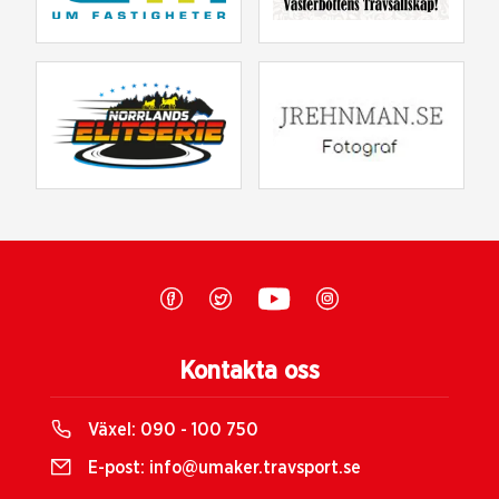
Kontakta oss
Växel:
090 - 100 750
E-post:
info@umaker.travsport.se