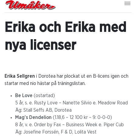
Erika och Erika med
nya licenser
Erika Sellgren
i Dorotea har plockat ut en B-licens igen och
startar med nio hästar på träningslistan.
Be Love
(ostartad)
5 år, s. e. Rusty Love – Nanette Silvio e. Meadow Road
Äg: Stall Seffs AB, Dorotea
Mag’s Dendelion
(1.18,6 – 12 100 kr – 9: 0-0-0)
8 år, v. e. Order by Fax – Business Week e. Piper Cub
Äg: Josefine Forssén, F & D, Lolita Vest