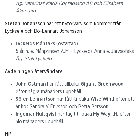
Äg: Veterinär Maria Conradsson AB och Elisabeth
Åkerlund
Stefan Johansson
har ett nyförvärv som kommer från
Lycksele och Bo-Lennart Johansson.
Lyckelds Månfaks
(ostartad)
5 år, h. e. Månprinsen A.M. - Lyckelds Anna e. Järvsöfaks
Äg: Stall Lyckeld
Avdelningen återvändare
John Östman
har fått tillbaka
Gigant Greenwood
efter några månaders uppehåll.
Sören Lennartson
har fått tillbaka
Wise Wind
efter ett
år hos Sandra V Eriksson och Petra Persson.
Ingemar Hultqvist
har tagit tillbaka
My Way I.H.
efter
nio månaders uppehåll.
HP