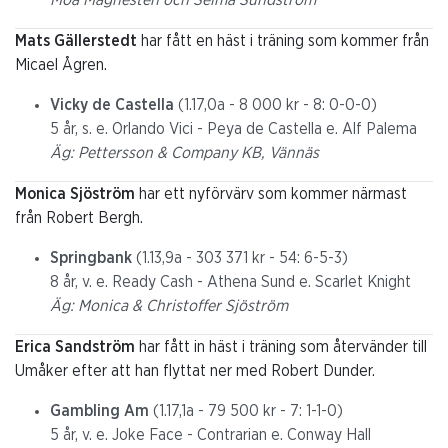
Moa Magnesten och Selma Sundström
Mats Gällerstedt
har fått en häst i träning som kommer från
Micael Ågren.
Vicky de Castella
(1.17,0a - 8 000 kr - 8: 0-0-0)
5 år, s. e. Orlando Vici - Peya de Castella e. Alf Palema
Äg: Pettersson & Company KB, Vännäs
Monica Sjöström
har ett nyförvärv som kommer närmast
från Robert Bergh.
Springbank
(1.13,9a - 303 371 kr - 54: 6-5-3)
8 år, v. e. Ready Cash - Athena Sund e. Scarlet Knight
Äg: Monica & Christoffer Sjöström
Erica Sandström
har fått in häst i träning som återvänder till
Umåker efter att han flyttat ner med Robert Dunder.
Gambling Am
(1.17,1a - 79 500 kr - 7: 1-1-0)
5 år, v. e. Joke Face - Contrarian e. Conway Hall