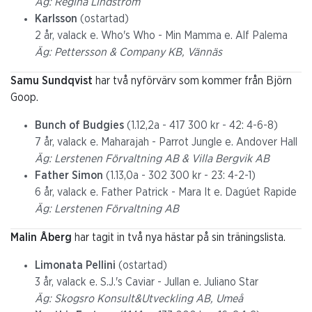
Äg: Regina Lindström
Karlsson
(ostartad)
2 år, valack e. Who's Who - Min Mamma e. Alf Palema
Äg: Pettersson & Company KB, Vännäs
Samu Sundqvist
har två nyförvärv som kommer från Björn
Goop.
Bunch of Budgies
(1.12,2a - 417 300 kr - 42: 4-6-8)
7 år, valack e. Maharajah - Parrot Jungle e. Andover Hall
Äg: Lerstenen Förvaltning AB & Villa Bergvik AB
Father Simon
(1.13,0a - 302 300 kr - 23: 4-2-1)
6 år, valack e. Father Patrick - Mara It e. Dagúet Rapide
Äg: Lerstenen Förvaltning AB
Malin Åberg
har tagit in två nya hästar på sin träningslista.
Limonata Pellini
(ostartad)
3 år, valack e. S.J.'s Caviar - Jullan e. Juliano Star
Äg: Skogsro Konsult&Utveckling AB, Umeå