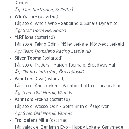
Kongen
Äg: Mari Karttunen, Sollefteå
Who's Line
(ostartad)
1 år, sto e. Who's Who - Sabelline e. Sahara Dynamite
Äg: Stall Gorm HB, Boden
M.P.Fiona
(ostartad)
1 år, sto e. Tekno Odin - Möller Jerka e. Mörtvedt Jerkeld
Äg: Team Tjomsland Racing Stable AB
Silver Tooma
(ostartad)
1 år, sto e. Traders - Maiken Tooma e. Broadway Hall
Äg: Tenho Lindström, Örnsköldsvik
Vännfors Diva
(ostartad)
1 år, sto e. Ängsborken - Vännfors Lotta e. Järvsöviking
Äg: Sven Olaf Nordli, Vännäs
Vännfors Frökna
(ostartad)
1 år, sto e. Wessel Odin - Sorm Brith e. Åsajerven
Äg: Sven Olaf Nordli, Vännäs
Trolldalens Mille
(ostartad)
1 år, valack e. Benjamin Evo - Happy Loke e. Ganymede