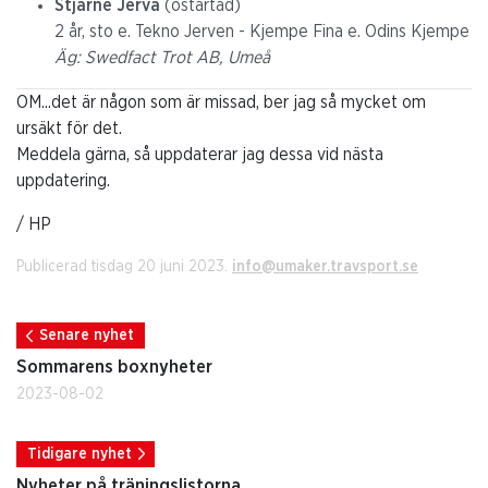
Stjärne Jerva
(ostartad)
2 år, sto e. Tekno Jerven - Kjempe Fina e. Odins Kjempe
Äg: Swedfact Trot AB, Umeå
OM...det är någon som är missad, ber jag så mycket om
ursäkt för det.
Meddela gärna, så uppdaterar jag dessa vid nästa
uppdatering.
/ HP
Publicerad tisdag 20 juni 2023.
info@umaker.travsport.se
Senare nyhet
Sommarens boxnyheter
2023-08-02
Tidigare nyhet
Nyheter på träningslistorna