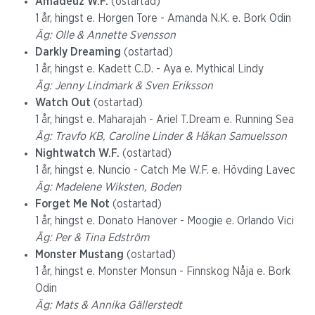
Amadeuz W.F.
(ostartad)
1 år, hingst e. Horgen Tore - Amanda N.K. e. Bork Odin
Äg: Olle & Annette Svensson
Darkly Dreaming
(ostartad)
1 år, hingst e. Kadett C.D. - Aya e. Mythical Lindy
Äg: Jenny Lindmark & Sven Eriksson
Watch Out
(ostartad)
1 år, hingst e. Maharajah - Ariel T.Dream e. Running Sea
Äg: Travfo KB, Caroline Linder & Håkan Samuelsson
Nightwatch W.F.
(ostartad)
1 år, hingst e. Nuncio - Catch Me W.F. e. Hövding Lavec
Äg: Madelene Wiksten, Boden
Forget Me Not
(ostartad)
1 år, hingst e. Donato Hanover - Moogie e. Orlando Vici
Äg: Per & Tina Edström
Monster Mustang
(ostartad)
1 år, hingst e. Monster Monsun - Finnskog Nåja e. Bork
Odin
Äg: Mats & Annika Gällerstedt