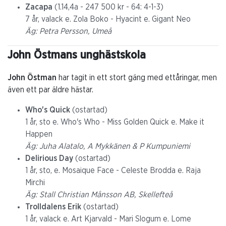
Zacapa
(1.14,4a - 247 500 kr - 64: 4-1-3)
7 år, valack e. Zola Boko - Hyacint e. Gigant Neo
Äg: Petra Persson, Umeå
John Östmans unghästskola
John Östman
har tagit in ett stort gäng med ettåringar, men
även ett par äldre hästar.
Who's Quick
(ostartad)
1 år, sto e. Who's Who - Miss Golden Quick e. Make it
Happen
Äg: Juha Alatalo, A Mykkänen & P Kumpuniemi
Delirious Day
(ostartad)
1 år, sto, e. Mosaique Face - Celeste Brodda e. Raja
Mirchi
Äg: Stall Christian Månsson AB, Skellefteå
Trolldalens Erik
(ostartad)
1 år, valack e. Art Kjarvald - Mari Slogum e. Lome