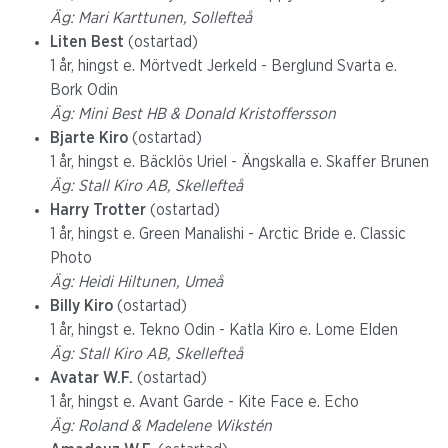
Äg: Mari Karttunen, Sollefteå
Liten Best
(ostartad)
1 år, hingst e. Mörtvedt Jerkeld - Berglund Svarta e.
Bork Odin
Äg: Mini Best HB & Donald Kristoffersson
Bjarte Kiro
(ostartad)
1 år, hingst e. Bäcklös Uriel - Ängskalla e. Skaffer Brunen
Äg: Stall Kiro AB, Skellefteå
Harry Trotter
(ostartad)
1 år, hingst e. Green Manalishi - Arctic Bride e. Classic
Photo
Äg: Heidi Hiltunen, Umeå
Billy Kiro
(ostartad)
1 år, hingst e. Tekno Odin - Katla Kiro e. Lome Elden
Äg: Stall Kiro AB, Skellefteå
Avatar W.F.
(ostartad)
1 år, hingst e. Avant Garde - Kite Face e. Echo
Äg: Roland & Madelene Wikstén