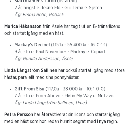
Slättmarkens Turbo
(ostartad)
2 år, hingst e. Tekno Eld - Guli Terna e. Sjefen
Äg: Emma Rehn, Röbäck
Marica Håkansson
från Åsele har tagit ut en B-tränarlicens
och startat igång med en häst.
Mackay's Decibel
(1.15,1a - 55 400 kr - 16: 0-1-1)
9 år, sto e. Paul November - Mackay e. Copiad
Äg: Gunilla Andersson, Åsele
Linda Långström Sallinen
har också startat igång med stora
hästar, parallellt med sina ponnyhästar.
Gift From Sisu
(1.17,0a - 38 000 kr - 10: 1-0-0)
7 år, sto e. From Above - Flirtin My Way e. Mr Lavec
Äg: Linda Långström Sallinen, Umeå
Petra Persson
har återaktiverat sin licens och startar igång
med en häst som hon redan hunnit segrat med i nya regin.