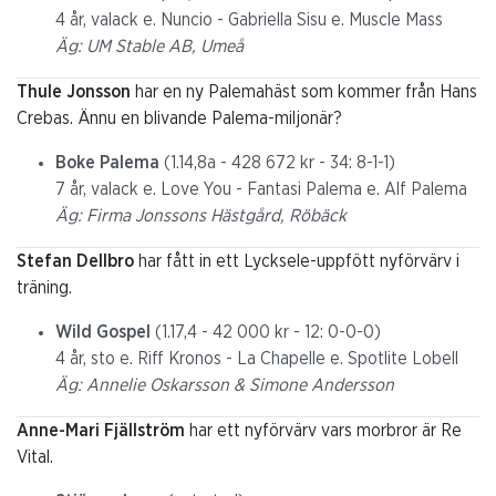
4 år, valack e. Nuncio - Gabriella Sisu e. Muscle Mass
Äg: UM Stable AB, Umeå
Thule Jonsson
har en ny Palemahäst som kommer från Hans
Crebas. Ännu en blivande Palema-miljonär?
Boke Palema
(1.14,8a - 428 672 kr - 34: 8-1-1)
7 år, valack e. Love You - Fantasi Palema e. Alf Palema
Äg: Firma Jonssons Hästgård, Röbäck
Stefan Dellbro
har fått in ett Lycksele-uppfött nyförvärv i
träning.
Wild Gospel
(1.17,4 - 42 000 kr - 12: 0-0-0)
4 år, sto e. Riff Kronos - La Chapelle e. Spotlite Lobell
Äg: Annelie Oskarsson & Simone Andersson
Anne-Mari Fjällström
har ett nyförvärv vars morbror är Re
Vital.