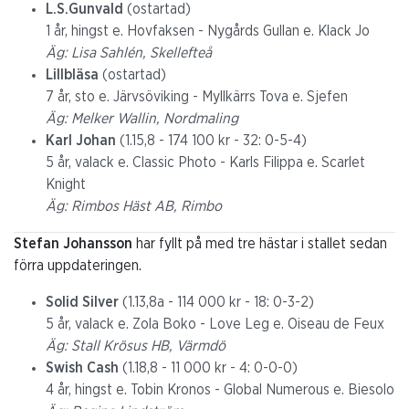
L.S.Gunvald
(ostartad)
1 år, hingst e. Hovfaksen - Nygårds Gullan e. Klack Jo
Äg: Lisa Sahlén, Skellefteå
Lillbläsa
(ostartad)
7 år, sto e. Järvsöviking - Myllkärrs Tova e. Sjefen
Äg: Melker Wallin, Nordmaling
Karl Johan
(1.15,8 - 174 100 kr - 32: 0-5-4)
5 år, valack e. Classic Photo - Karls Filippa e. Scarlet
Knight
Äg: Rimbos Häst AB, Rimbo
Stefan Johansson
har fyllt på med tre hästar i stallet sedan
förra uppdateringen.
Solid Silver
(1.13,8a - 114 000 kr - 18: 0-3-2)
5 år, valack e. Zola Boko - Love Leg e. Oiseau de Feux
Äg: Stall Krösus HB, Värmdö
Swish Cash
(1.18,8 - 11 000 kr - 4: 0-0-0)
4 år, hingst e. Tobin Kronos - Global Numerous e. Biesolo