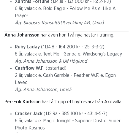
Xanthis Fortune
(1.14,1a - 133 000 kr - 16: 2-1-2)
6 år, valack e. Bold Eagle - Follow Me Ås e. Like A
Prayer
Äg: Skogsro Konsult&Utveckling AB, Umeå
Anna Johansson
har även hon två nya hästar i träning.
Ruby Laday
(*1.14,8 - 164 200 kr - 25: 3-3-2)
6 år, valack e. Text Me - Genoa e. Windsong's Legacy
Äg: Anna Johansson & Ulf Höglund
Cashflow W.F.
(ostartad)
2 år, valack e. Cash Gamble - Feather W.F. e. Egon
Lavec
Äg: Anna Johansson, Umeå
Per-Erik Karlsson
har fått upp ett nyförvärv från Axevalla.
Cracker Jack
(1.12,9a - 385 100 kr - 43: 4-5-7)
6 år, valack e. Magic Tonight - Superior Dust e. Super
Photo Kosmos