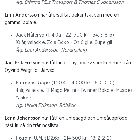
Äg: Bifirma PE:s Travsport & Thomas S Johansson
Linn Andersson
har återstiftat bekantskapen med en
gammal polare.
Jack Håleryd
(1.14,0a - 221 700 kr - 54: 3-8-6)
10 år, valack e. Zola Boko - Oh Gigi e. Supergill
Äg: Linn Andersson, Nordmaling
Jan-Erik Erikson
har fått in ett nyförvärv som kommer från
Öyvind Wagnild i Järvsö.
Farmens Ruger
(1.20,4 - 14 000 kr - 6: 0-0-0)
4 år, valack e. El Mago Pellini - Twinner Boko e. Muscles
Yankee
Äg: Ulrika Eriksson, Röbäck
Lena Johansson
har fått en Umeåägd och Umeåuppfödd
häst in på sin träningslista.
Houdini U.M.
(1.12,6a - 214 500 kr - 18: 2-2-2)