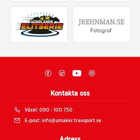
Kontakta oss
Växel:
090 - 100 750
E-post:
info@umaker.travsport.se
Adress