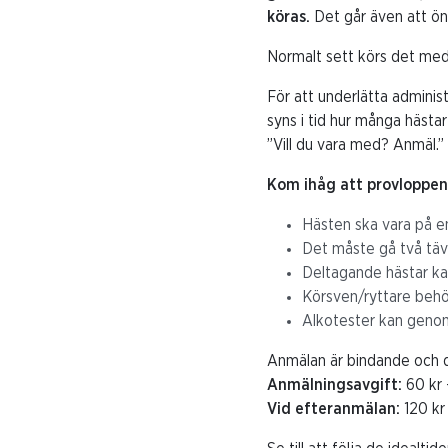
köras.
Det går även att önsk
Normalt sett körs det med e
För att underlätta adminis
syns i tid hur många hästar
”Vill du vara med? Anmäl.”
Kom ihåg att provloppen r
Hästen ska vara på en
Det måste gå två tävl
Deltagande hästar ka
Körsven/ryttare behöv
Alkotester kan genom
Anmälan är bindande och d
Anmälningsavgift:
60 kr 
Vid efteranmälan:
120 kr