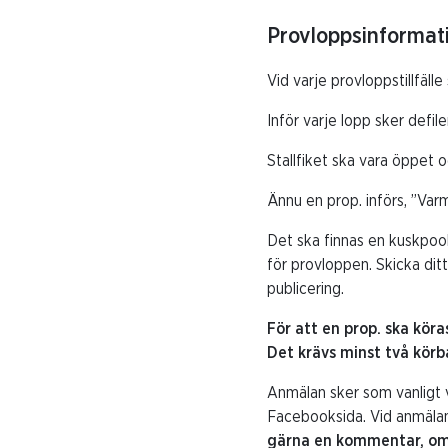
Provloppsinformat
Vid varje provloppstillfäll
Inför varje lopp sker defi
Stallfiket ska vara öppet 
Ännu en prop. införs, ”Varm
Det ska finnas en kuskpool
för provloppen. Skicka ditt 
publicering.
För att en prop. ska kör
Det krävs minst två kör
Anmälan sker som vanligt 
Facebooksida. Vid anmälan 
gärna en kommentar, om 