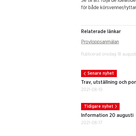
Se till att följa de idealt
för både körsvenner/ryttar
Relaterade länkar
Provloppsanmälan
Publicerad onsdag 18 august
Senare nyhet
Trav, utställning och po
2021-08-19
Tidigare nyhet
Information 20 augusti
2021-08-17