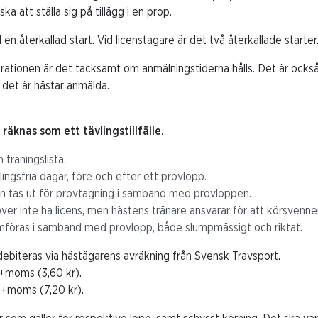
a att ställa sig på tillägg i en prop.
n återkallad start. Vid licenstagare är det två återkallade starter
trationen är det tacksamt om anmälningstiderna hålls. Det är också
 det är hästar anmälda.
äknas som ett tävlingstillfälle.
 träningslista.
ingsfria dagar, före och efter ett provlopp.
n tas ut för provtagning i samband med provloppen.
er inte ha licens, men hästens tränare ansvarar för att körsvennen
föras i samband med provlopp, både slumpmässigt och riktat.
ebiteras via hästägarens avräkning från Svensk Travsport.
+moms (3,60 kr).
 +moms (7,20 kr).