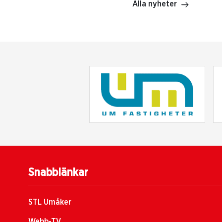
Alla nyheter
Snabblänkar
STL Umåker
Webb-TV