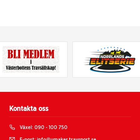
Kontakta oss
Växel:
090 - 100 750
E-post:
info@umaker.travsport.se