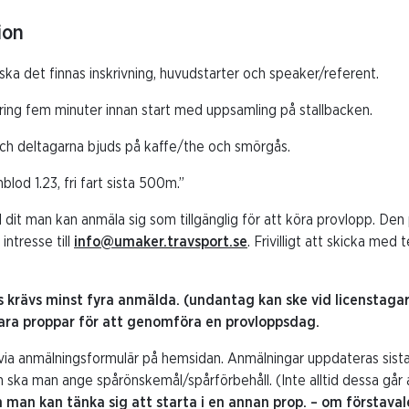
ion
e ska det finnas inskrivning, huvudstarter och speaker/referent.
lering fem minuter innan start med uppsamling på stallbacken.
och deltagarna bjuds på kaffe/the och smörgås.
blod 1.23, fri fart sista 500m.”
 dit man kan anmäla sig som tillgänglig för att köra provlopp. De
intresse till
info@umaker.travsport.se
. Frivilligt att skicka me
as krävs minst fyra anmälda. (undantag kan ske vid licenstaga
bara proppar för att genomföra en provloppsdag.
via anmälningsformulär på hemsidan. Anmälningar uppdateras sis
ska man ange spårönskemål/spårförbehåll. (Inte alltid dessa går a
man kan tänka sig att starta i en annan prop. – om förstava