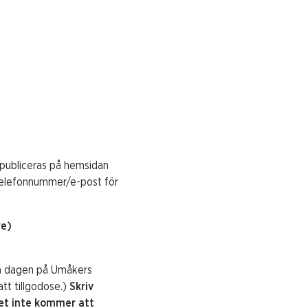
n publiceras på hemsidan
d telefonnummer/e-post för
re)
ta dagen på Umåkers
tt tillgodose.)
Skriv
let inte kommer att