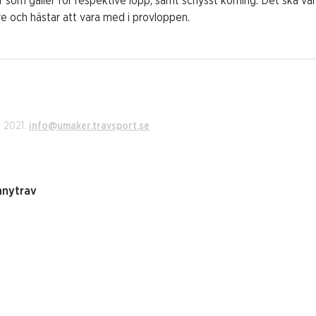
ider som gäller för respektive lopp, samt schysst körning. Det ska v
e och hästar att vara med i provloppen.
i 2021.
info@umaker.travsport.se
nnytrav