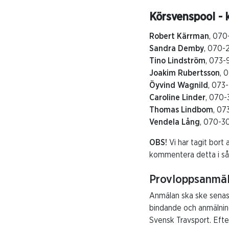
Körsvenspool - k
Robert Kärrman
, 070
Sandra Demby
, 070-2
Tino Lindström
, 073-
Joakim Rubertsson
, 
Öyvind Wagnild
, 073
Caroline Linder
, 070-
Thomas Lindbom
, 07
Vendela Lång
, 070-3
OBS!
Vi har tagit bort 
kommentera detta i så f
Provloppsanmä
Anmälan ska ske senas
bindande och anmälnin
Svensk Travsport. Eft