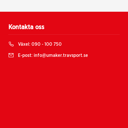
Kontakta oss
Växel:
090 - 100 750
E-post:
info@umaker.travsport.se