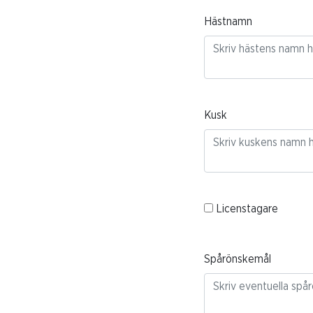
Hästnamn
Kusk
Licenstagare
Spårönskemål