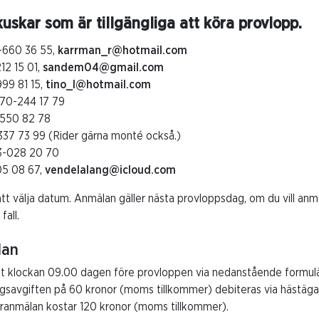
uskar som är tillgängliga att köra provlopp.
-660 36 55,
karrman_r@hotmail.com
12 15 01,
sandem04@gmail.com
999 81 15,
tino_l@hotmail.com
070-244 17 79
-550 82 78
337 73 99 (Rider gärna monté också.)
3-028 20 70
05 08 67,
vendelalang@icloud.com
att välja datum. Anmälan gäller nästa provloppsdag, om du vill anmä
all.
lan
t klockan 09.00 dagen före provloppen via nedanstående formulä
gsavgiften på 60 kronor (moms tillkommer) debiteras via hästäga
eranmälan kostar 120 kronor (moms tillkommer).