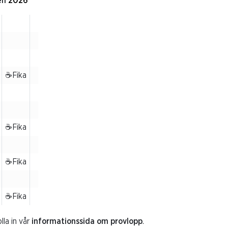
en
2026
☕Fika
☕Fika
☕Fika
☕Fika
lla in vår
informationssida om provlopp
.