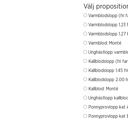
Välj propositio
Varmblodslopp (fri f
Varmblodslopp 1.23 fr
Varmblodslopp 1.27 h
Varmblod: Monté
Unghästlopp varmb
Kallblodslopp (fri far
Kallblodslopp 1.45 fr
Kallblodslopp 2.00 h
Kallblod: Monté
Unghästlopp kallbl
Ponnyprovlopp kat 
Ponnyprovlopp kat 