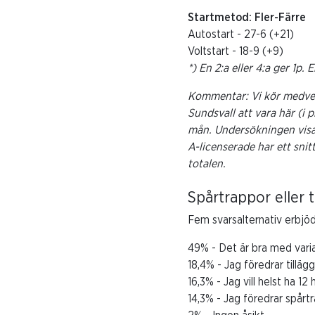
Startmetod: Fler-Färre
Autostart - 27-6 (+21)
Voltstart - 18-9 (+9)
*) En 2:a eller 4:a ger 1p. E
Kommentar: Vi kör medvete
Sundsvall att vara här (i 
mån. Undersökningen visar
A-licenserade har ett snitt
totalen.
Spårtrappor eller 
Fem svarsalternativ erbjöd
49% - Det är bra med varia
18,4% - Jag föredrar tilläg
16,3% - Jag vill helst ha 12
14,3% - Jag föredrar spårtr