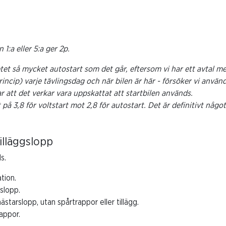
n 1:a eller 5:a ger 2p.
t så mycket autostart som det går, eftersom vi har ett avtal med
princip) varje tävlingsdag och när bilen är här - försöker vi anvä
 att det verkar vara uppskattat att startbilen används.
 på 3,8 för voltstart mot 2,8 för autostart. Det är definitivt någ
tilläggslopp
s.
tion.
gslopp.
 hästarslopp, utan spårtrappor eller tillägg.
appor.