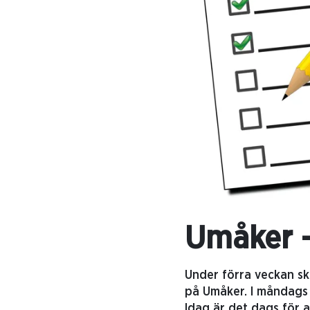
Umåker -
Under förra veckan sk
på Umåker. I måndags 
Idag är det dags för 