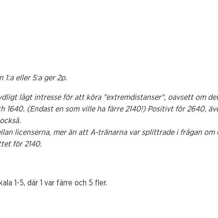
n 1:a eller 5:a ger 2p.
igt lågt intresse för att köra "extremdistanser", oavsett om det 
och 1640. (Endast en som ville ha färre 2140!) Positivt för 2640, 
 också.
ellan licenserna, mer än att A-tränarna var splittrade i frågan om
tet för 2140.
la 1-5, där 1 var färre och 5 fler.