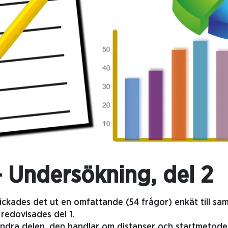
 Undersökning, del 2
ickades det ut en omfattande (54 frågor) enkät till sam
redovisades del 1.
andra delen, den handlar om distanser och startmetode