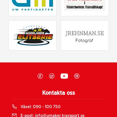
Kontakta oss
Växel:
090 - 100 750
E-post:
info@umaker.travsport.se