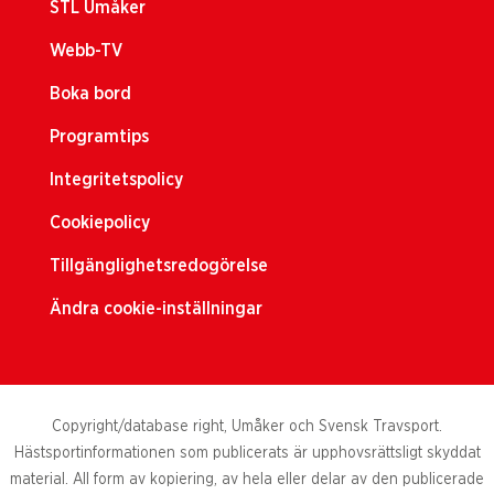
STL Umåker
Webb-TV
Boka bord
Programtips
Integritetspolicy
Cookiepolicy
Tillgänglighetsredogörelse
Ändra cookie-inställningar
Copyright/database right, Umåker och Svensk Travsport.
Hästsportinformationen som publicerats är upphovsrättsligt skyddat
material. All form av kopiering, av hela eller delar av den publicerade