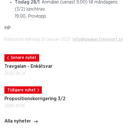
Tisdag 28/1
: Anmälan (senast 9.00) till måndagens
(3/2) lunchtrav.
19.00, Provlopp.
HP
Publicerad måndag 20 januari 2025.
info@umaker.travsport.se
Senare nyhet
Travgalan - Enkätsvar
2025-01-21
Tidigare nyhet
Propositionskorrigering 3/2
2025-01-16
Alla nyheter