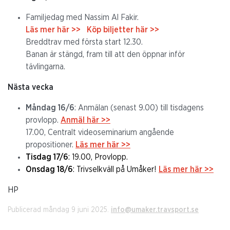
Familjedag med Nassim Al Fakir.
Läs mer här >>
Köp biljetter här >>
Breddtrav med första start 12.30.
Banan är stängd, fram till att den öppnar inför
tävlingarna.
Nästa vecka
Måndag 16/6
: Anmälan (senast 9.00) till tisdagens
provlopp.
Anmäl här >>
17.00, Centralt videoseminarium angående
propositioner.
Läs mer här >>
Tisdag 17/6
: 19.00, Provlopp.
Onsdag 18/6
: Trivselkväll på Umåker!
Läs mer här >>
HP
Publicerad måndag 9 juni 2025.
info@umaker.travsport.se