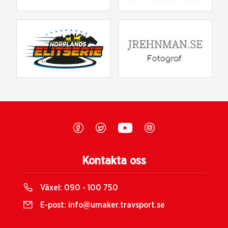
Kontakta oss
Växel:
090 - 100 750
E-post:
info@umaker.travsport.se