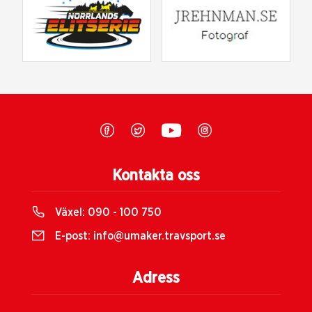
Kontakta oss
Växel:
090 - 100 750
E-post:
info@umaker.travsport.se
Adress